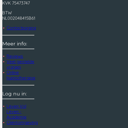
KVK 75473747
BTW
NL002048415B61
Contactpagina
Meer info:
Reviews
Veel gestelde
vragen
Online
hypnotherapie
Log nu in:
Leven Vol
Leven -
Academie
Cliëntomgeving