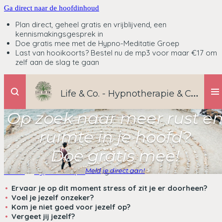
Ga direct naar de hoofdinhoud
Plan direct, geheel gratis en vrijblijvend, een
kennismakingsgesprek in
Doe gratis mee met de Hypno-Meditatie Groep
Last van hooikoorts? Bestel nu de mp3 voor maar €17 om
zelf aan de slag te gaan
L
ife & Co. - Hypnotherapie & Coaching
Op zoek naar meer rust e
ruimte in je hoofd?
Doe gratis mee!
Home
»
Hypnotherapie
»
Negatief zelfbeeld
Meld je direct aan!
Ervaar je op dit moment stress of zit je er doorheen?
Voel je jezelf onzeker?
Kom je niet goed voor jezelf op?
Vergeet jij jezelf?