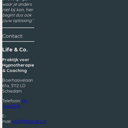
waar je anders
niet bij kan, hier
begint dus ook
jouw oplossing.'
Contact:
Life & Co.
Praktijk voor
Hypnotherapie
& Coaching
Boerhaavelaan
61a, 3112 LD
Schiedam
Telefoon:
06-
14686345
E-
mail:
info@lifeandco.nl