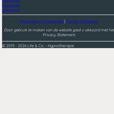
Facebook
Instagram
LinkedIn
X
Algemene voorwaarden
|
Privacy statement
Door gebruik te maken van de website gaat u akkoord met he
Privacy Statement,
© 2019 - 2026 Life & Co. - Hypnotherapie