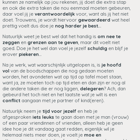
kunnen ze namelijk op jou rekenen, jij doet die extra stap
en ook die extra taken die nou eenmaal moeten gebeuren,
daar voel jij je
verantwoordelijk
voor, want als jij het niet
doet. Trouwens, je wordt hiervoor
gewaardeerd
wat heel
prettig voelt dus doe je
nog harder je best.
..
Natuurlijk weet je best wel dat het handig is
om nee te
zeggen
en
grenzen aan te geven
, maar dit voelt niet
goed. Doe je het wel dan voel je jezelf
schuldig
en blijf je
erover
piekeren
...
Na je werk, wat waarschijnlijk uitgelopen is, is
je hoofd
vol
van de boodschappen die nog gedaan moeten
worden, het avondeten wat op tijd op tafel moet staan,
want ja, ze moeten toch op tijd eten en dan zijn er nog al
die andere taken die er nog liggen,
delegeren
? Ach, dan
gebeurd het toch niet en het laatste wat je wilt is een
conflict
aangaan met je partner of kind(eren).
Natuurlijk neem je
tijd voor jezelf
en heb je
afgesproken
iets leuks
te gaan doen met je man (vrouw)
of een paar vriendinnen of vrienden, alleen heb je geen
idee hoe je dit vandaag gaat redden, eigenlijk wil je
helemaal niets meer doen, je voelt je
moe en