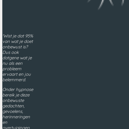
'Wist je dat 95%
van wat je doet
onbewust is?
Dus ook
datgene wat je
nu als een
probleem
ervaart en jou
belemmerd.
Onder hypnose
bereik je deze
onbewuste
gedachten,
gevoelens,
herinneringen
en
overtuigingen