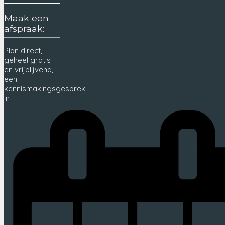
Maak een
afspraak:
Plan direct,
geheel gratis
en vrijblijvend,
een
kennismakingsgesprek
in