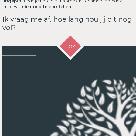
uitgeput
maar je hebt die afspraak nu eenmaal gemaakt
en je wilt
niemand
teleurstellen
...
Ik vraag me af, hoe lang hou jij dit nog
vol?
TOP