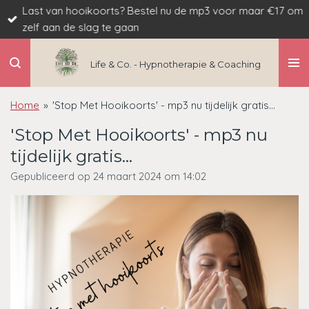
Last van hooikoorts? Bestel nu de mp3 voor maar €17 om
Ga
zelf aan de slag te gaan
direct
naar
de
Life & Co. - Hypnotherapie & Coaching
hoofdinhoud
Home
»
'Stop Met Hooikoorts' - mp3 nu tijdelijk gratis...
'Stop Met Hooikoorts' - mp3 nu
tijdelijk gratis...
Gepubliceerd op 24 maart 2024 om 14:02