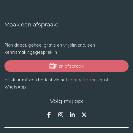
Maak een afspraak:
Plan direct, geheel gratis en vrijblijvend, een
kennismakingsgesprek in
Plan afspraak
of stuur mij een bericht via het
contactformulier
of
WhatsApp.
Volg mij op:
F
I
L
X
a
n
i
c
s
n
e
t
k