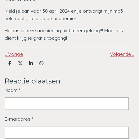
Meld je aan voor 30 april 2024 en je ontvangt mijn mp3
helemaal gratis op de academie!
Helaas is deze aanbieding niet meer gelding!!! Maar als
cliënt krijg je gratis toegang!
«
Vorige
Volgende
»
D
D
S
D
e
e
h
e
l
e
a
l
e
l
r
e
Reactie plaatsen
n
e
n
Naam *
E-mailadres *