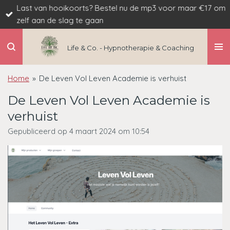
Last van hooikoorts? Bestel nu de mp3 voor maar €17 om
Ga
zelf aan de slag te gaan
direct
naar
de
Life & Co. - Hypnotherapie & Coaching
hoofdinhoud
Home
»
De Leven Vol Leven Academie is verhuist
De Leven Vol Leven Academie is
verhuist
Gepubliceerd op 4 maart 2024 om 10:54