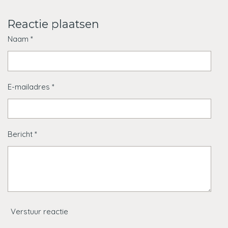
e
e
h
e
l
e
a
l
e
l
r
e
Reactie plaatsen
n
e
n
Naam *
E-mailadres *
Bericht *
Verstuur reactie