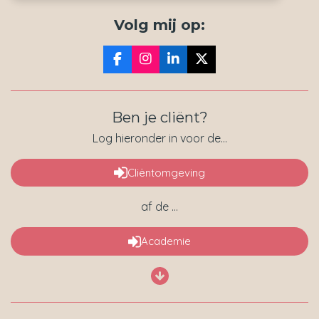
Volg mij op:
F
I
L
X
a
n
i
c
s
n
e
t
k
Ben je cliënt?
b
a
e
o
g
d
Log hieronder in voor de...
o
r
I
k
a
n
m
Cliëntomgeving
af de ...
Academie