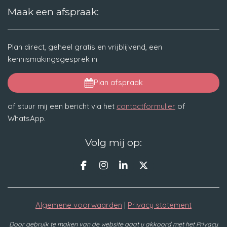
Maak een afspraak:
Plan direct, geheel gratis en vrijblijvend, een
kennismakingsgesprek in
Plan afspraak
of stuur mij een bericht via het
contactformulier
of
WhatsApp.
Volg mij op:
F
I
L
X
a
n
i
c
s
n
e
t
k
Algemene voorwaarden
|
Privacy statement
b
a
e
o
g
d
o
r
I
Door gebruik te maken van de website gaat u akkoord met het Privacy